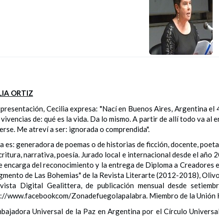
LIA ORTIZ
 presentación, Cecilia expresa: "Nací en Buenos Aires, Argentina el
 vivencias de: qué es la vida. Da lo mismo. A partir de allí todo va al 
erse. Me atreví a ser: ignorada o comprendida".
ia es: generadora de poemas o de historias de ficción, docente, poeta
critura, narrativa, poesía. Jurado local e internacional desde el año
e encarga del reconocimiento y la entrega de Diploma a Creadores en
gmento de Las Bohemias" de la Revista Literarte (2012-2018), Olivo
vista Digital Gealittera, de publicación mensual desde setiem
://www.facebookcom/Zonadefuegolapalabra. Miembro de la Unión H
bajadora Universal de la Paz en Argentina por el Círculo Universa