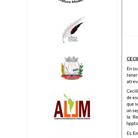
CECI
En su
tener
atrev
Cecil
de es
que s
un se
la Re
hppts
Es Em