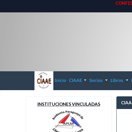
CONFED
Inicio
CIAAE
Socios
Libros
...
...
...
CIAAE
INSTITUCIONES VINCULADAS