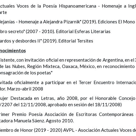
Actuales Voces de la Poesía Hispanoamericana - Homenaje a Ingle
arte
lejanías - Homenaje a Alejandra Pizarnik" (2019). Ediciones El Mon
ibro secreto" (2007 - 2010). Editorial Esferas Literarias
ardos y desbordes II" (2019). Editorial Tersites
nocimientos
istente, con invitación oficial en representación de Argentina, en e
de las Nubes, Región Mixteca, Oaxaca, México, en reconocimiento 
onsagración de los poetas"
nvitada oficialmente a participar en el Tercer Encuentro Interna
or. Marzo-abril 2008
ujer Destacada en Letras, año 2008, por el Honorable Concejo 
2207 del 12/11/2008, aprobado en sesión del 18/11/2008)
rimer Premio Poesía Asociación de Escritoras Contemporáneas d
tadora Manuela Sáenz. Agosto 2010.
embro de Honor (2019 - 2020) AVPL - Asociación Actuales Voces de