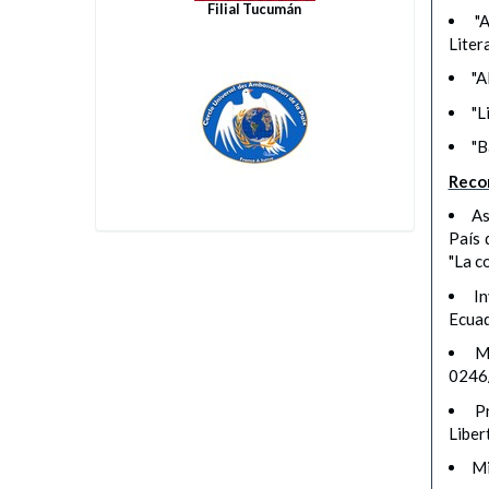
Filial Tucumán
"
Liter
"A
"L
"B
Reco
As
País 
"La c
I
Ecuad
M
0246/
P
Liber
Mi