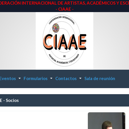
ERACIÓN INTERNACIONAL DE ARTISTAS, ACADÉMICOS Y ESC
- CIAAE -
Eventos
Formularios
Contactos
Sala de reunión
...
...
...
 - Socios