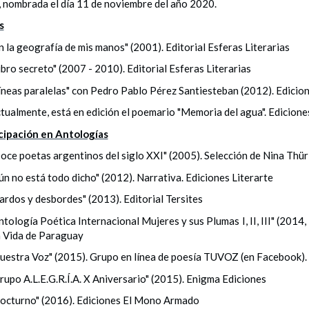
, nombrada el día 11 de noviembre del año 2020.
s
n la geografía de mis manos" (2001). Editorial Esferas Literarias
ibro secreto" (2007 - 2010). Editorial Esferas Literarias
íneas paralelas" con Pedro Pablo Pérez Santiesteban (2012). Edicione
tualmente, está en edición el poemario "Memoria del agua". Edicio
cipación en Antologías
oce poetas argentinos del siglo XXI" (2005). Selección de Nina Thürl
ún no está todo dicho" (2012). Narrativa. Ediciones Literarte
ardos y desbordes" (2013). Editorial Tersites
ntología Poética Internacional Mujeres y sus Plumas I, II, III" (201
a Vida de Paraguay
uestra Voz" (2015). Grupo en línea de poesía TUVOZ (en Facebook). 
rupo A.L.E.G.R.Í.A. X Aniversario" (2015). Enigma Ediciones
octurno" (2016). Ediciones El Mono Armado