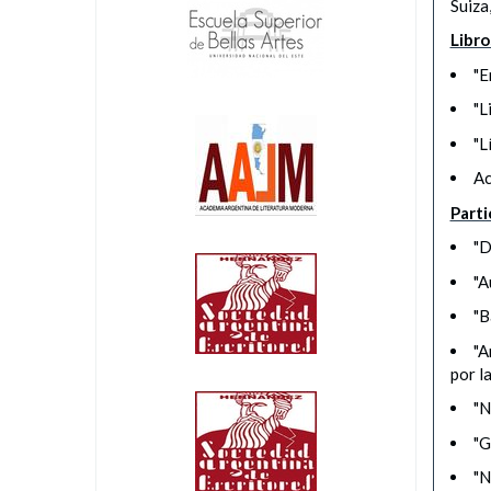
Suiza
Libro
"E
"L
"L
Ac
Parti
"D
"A
"B
"A
por l
"N
"G
"N